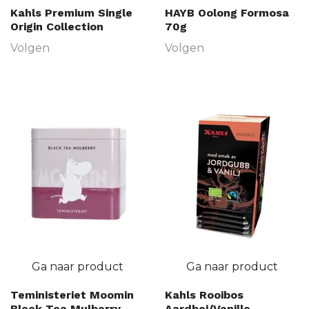
Kahls Premium Single
HAYB Oolong Formosa
Origin Collection
70g
Volgen
Volgen
Ga naar product
Ga naar product
Teministeriet Moomin
Kahls Rooibos
Black Tea Mulberry
Aardbei/Vanille