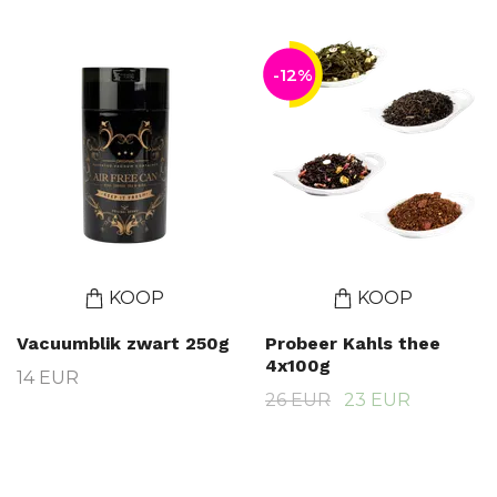
-12%
KOOP
KOOP
Vacuumblik zwart 250g
Probeer Kahls thee
4x100g
14 EUR
26 EUR
23 EUR