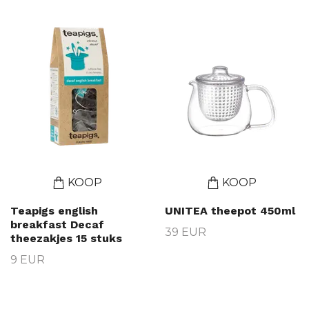
KOOP
KOOP
Teapigs english
UNITEA theepot 450ml
breakfast Decaf
39 EUR
theezakjes 15 stuks
9 EUR