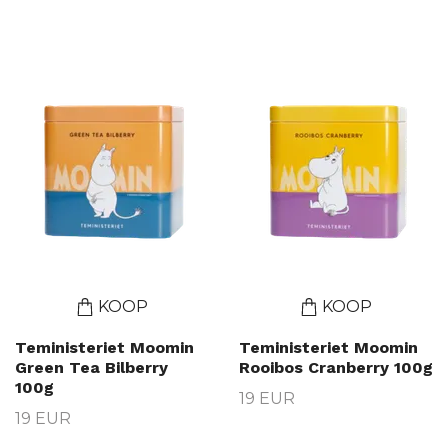
KOOP
KOOP
Teministeriet Moomin
Teministeriet Moomin
Green Tea Bilberry
Rooibos Cranberry 100g
100g
19 EUR
19 EUR