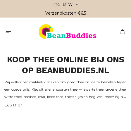
Incl. BTW
Verzendkosten €6,5
KOOP THEE ONLINE BIJ ONS
OP BEANBUDDIES.NL
Wij willen het makkelijk maken om goed thee online te bestellen tegen
een goede prijs! Kies uit allerlei soorten thee — zwarte thee, groene thee,
witte thee, rooibos, chai, losse thee, theezakjes en nog veel meer! Bij ons
vind je kwaliteits-thee van verschillende merken, zoals Arvid Nordquist.
Läs mer
Ook hebben we thee van Kahls Kaffe & The Handel en Johan & Nyström.
Natuurlijk vind je bij ons ook allerlei theebenodigdheden.