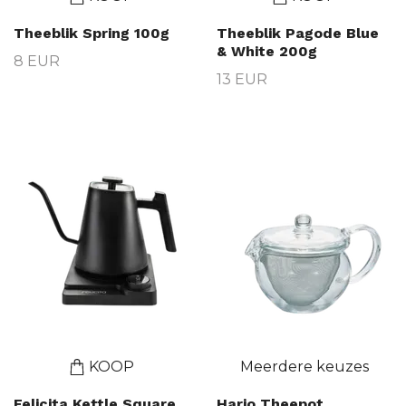
Theeblik Spring 100g
Theeblik Pagode Blue
& White 200g
8 EUR
13 EUR
KOOP
Meerdere keuzes
Felicita Kettle Square
Hario Theepot