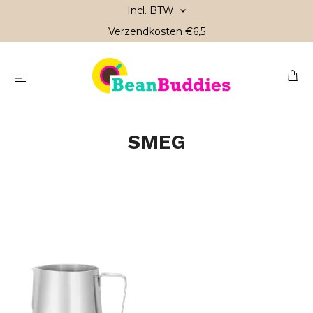
Incl. BTW
Verzendkosten €6,5
SMEG