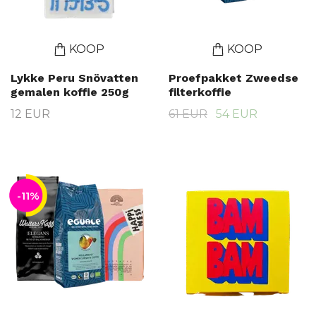
KOOP
KOOP
Lykke Peru Snövatten
Proefpakket Zweedse
gemalen koffie 250g
filterkoffie
12 EUR
61 EUR
54 EUR
-11%