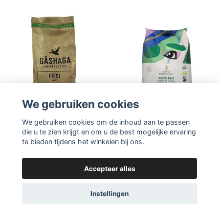
We gebruiken cookies
We gebruiken cookies om de inhoud aan te passen
die u te zien krijgt en om u de best mogelijke ervaring
te bieden tijdens het winkelen bij ons.
Ga naar product
Ga naar product
Gåshagakoffiebranderij
Arvid Nordquist
Accepteer alles
Peru koffiebonen
Senoras koffiebonen
1000g
750g
Instellingen
Volgen
Volgen