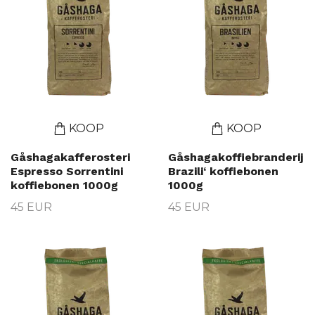
KOOP
KOOP
Gåshagakafferosteri
Gåshagakoffiebranderij
Espresso Sorrentini
Brazili‘ koffiebonen
koffiebonen 1000g
1000g
45 EUR
45 EUR