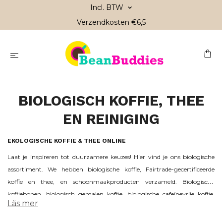
Incl. BTW
Verzendkosten €6,5
BIOLOGISCH KOFFIE, THEE
EN REINIGING
EKOLOGISCHE KOFFIE & THEE ONLINE
Laat je inspireren tot duurzamere keuzes! Hier vind je ons biologische
assortiment. We hebben biologische koffie, Fairtrade-gecertificeerde
koffie en thee, en schoonmaakproducten verzameld. Biologische
koffiebonen, biologisch gemalen koffie, biologische cafeïnevrije koffie,
Läs mer
biologische losse thee, biologische theezakjes en biologische
koffiecapsules. We bieden biologische en Fairtrade koffie en thee aan in