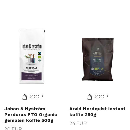
alle vormen en smaken. Bijvoorbeeld Zoégas biologische koffie en Johan
& Nyströms koffie. Een populaire donkere Fairtrade-rosting is Zoégas
Professional Cultivo. We blijven ons assortiment aan biologische
producten geleidelijk uitbreiden. Heb je suggesties voor meer biologische
producten die we moeten opnemen? Laat het ons weten!
KOOP
KOOP
Johan & Nyström
Arvid Nordquist Instant
Perduras FTO Organic
koffie 250g
gemalen koffie 500g
24 EUR
20 EUR