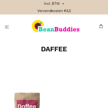
Incl. BTW
Verzendkosten €6,5
DAFFEE