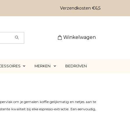
Verzendkosten €6,5
Winkelwagen
CESSOIRES
MERKEN
BEDRIJVEN
ervlak om je gemalen koffie gelijkmatig en netjes aan te
nte kwaliteit bij elke espresso-extractie. Een eenvoudig,