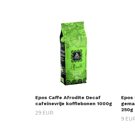
Epos Caffe Afrodite Decaf
Epos 
cafeïnevrije koffiebonen 1000g
gemal
250g
29 EUR
9 EU