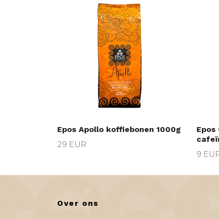
Epos Apollo koffiebonen 1000g
Epos 
cafeï
29 EUR
9 EU
Over ons