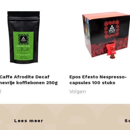
Caffe Afrodite Decaf
Epos Efesto Nespresso-
nevrije koffiebonen 250g
capsules 100 stuks
R
Volgen
Lees meer
S