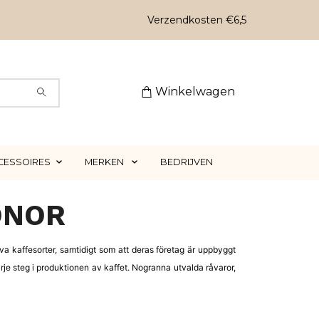
Verzendkosten €6,5
Winkelwagen
CESSOIRES
MERKEN
BEDRIJVEN
ÖNOR
tiva kaffesorter, samtidigt som att deras företag är uppbyggt
rje steg i produktionen av kaffet. Nogranna utvalda råvaror,