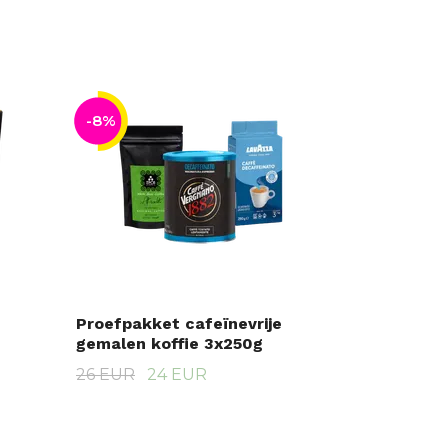
-8%
Proefpakket cafeïnevrije
gemalen koffie 3x250g
26 EUR
24 EUR