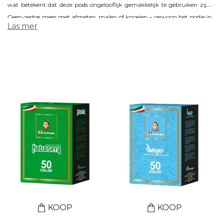
wat betekent dat deze pods ongelooflijk gemakkelijk te gebruiken zijn.
Geen gedoe meer met afmeten, malen of knoeien – gewoon het podje in
Läs mer
je espressomachine plaatsen en voilà, binnen no-time geniet je van een
heerlijke espresso!
KOOP
KOOP