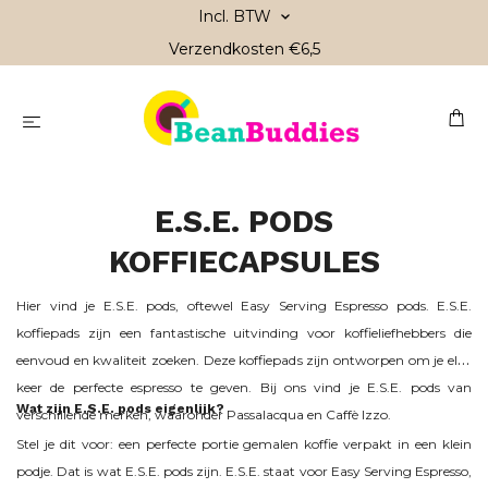
Incl. BTW
Verzendkosten €6,5
E.S.E. PODS
KOFFIECAPSULES
Hier vind je E.S.E. pods, oftewel Easy Serving Espresso pods. E.S.E.
koffiepads zijn een fantastische uitvinding voor koffieliefhebbers die
eenvoud en kwaliteit zoeken. Deze koffiepads zijn ontworpen om je elke
keer de perfecte espresso te geven. Bij ons vind je E.S.E. pods van
Wat zijn E.S.E. pods eigenlijk?
verschillende merken, waaronder Passalacqua en Caffè Izzo.
Stel je dit voor: een perfecte portie gemalen koffie verpakt in een klein
podje. Dat is wat E.S.E. pods zijn. E.S.E. staat voor Easy Serving Espresso,