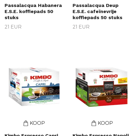
Passalacqua Habanera
Passalacqua Deup
E.S.E. koffiepads 50
E.S.E. cafeïnevrije
stuks
koffiepads 50 stuks
21 EUR
21 EUR
KOOP
KOOP
Kimbo Espresso Capri
Kimbo Espresso Napoli