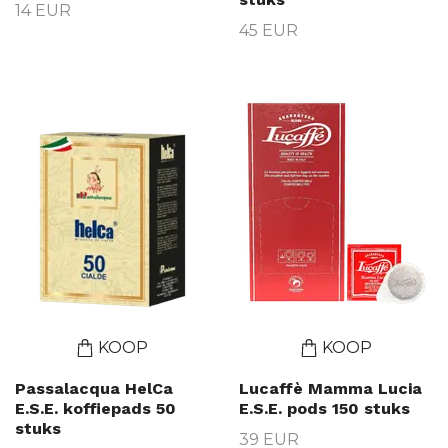
14 EUR
45 EUR
KOOP
KOOP
Passalacqua HelCa
Lucaffè Mamma Lucia
E.S.E. koffiepads 50
E.S.E. pods 150 stuks
stuks
39 EUR