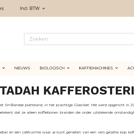
es
Incl. BTW
NIEUWS
BIOLOGISCH
KAFFIEMACHINES
AC
TADAH KAFFEROSTER
t Småländse platteland, in het prachtige Glasriket. Het werd opgericht in 202
betekent dat ze alleen koffiebonen branden die onder uitstekende omstandig
ebar en een caféruimte waar je kunt genieten van een vers gezette kop koffie 