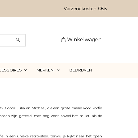
Verzendkosten €6,5
Winkelwagen
CESSOIRES
MERKEN
BEDRIJVEN
I
0 door Julia en Michael, die een grote passie voor koffie
heden zijn geteeld, met oog voor zowel het milieu als de
in een unieke retro-sfeer, terwijl je kijkt naar het open