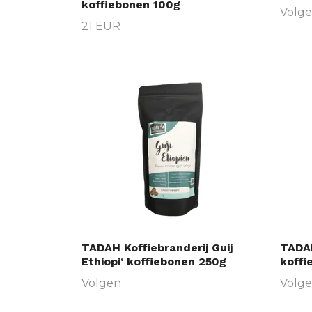
koffiebonen 100g
Volg
21 EUR
TADAH Koffiebranderij Guij
TADAH
Ethiopi‘ koffiebonen 250g
koffi
Volgen
Volg