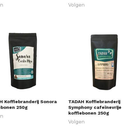
en
Volgen
 Koffiebranderij Sonora
TADAH Koffiebranderij
ebonen 250g
Symphony cafeïnevrije
koffiebonen 250g
en
Volgen