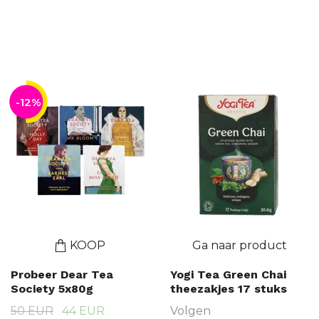
-12%
KOOP
Ga naar product
Probeer Dear Tea
Yogi Tea Green Chai
Society 5x80g
theezakjes 17 stuks
50 EUR
44 EUR
Volgen