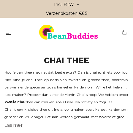
Incl. BTW
Verzendkosten €6,5
CHAI THEE
Hou je van thee met net dat beetje extra? Dan is chai echt iets voor jou!
Hier vind je chai-thee op basis van zwarte en groene thee, boordevol
verwarmende specerijen zoals kaneel en kardemom. Wil je het helemaal
luxe maken? Probeer dan zeker de Monin Chai-siroop. We hebben onder
andere chai-thee van merken zoals Dear Tea Society en Yogi Tea.
Wat is chai?
Chai is een kruidige thee uit India, vol smaken zoals kaneel, kardemom,
gember en kruidnagel. Het kan worden gemaakt met zwarte of groene
thee en wordt vaak gemengd met warme melk voor een chai latte. Voor
Läs mer
ons is het kerst in een kopje, het hele jaar door te genieten!