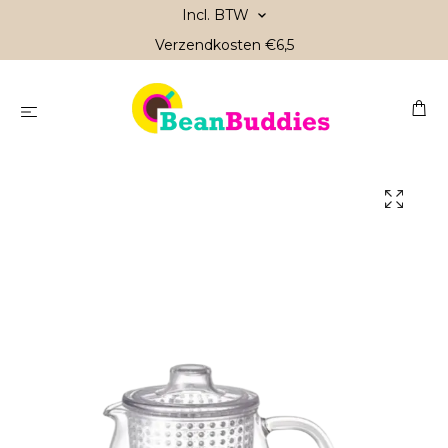
Incl. BTW
Verzendkosten €6,5