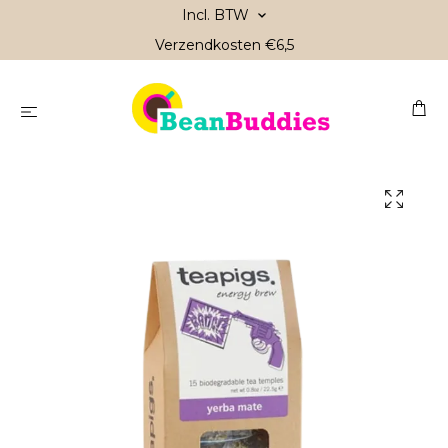
Incl. BTW
Verzendkosten €6,5