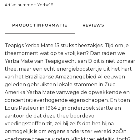
Artikelnummer:
Yerba18
PRODUCTINFORMATIE
REVIEWS
Teapigs Yerba Mate 15 stuks theezakjes. Tijd om je
theemoment wat op te vrolijken? Dan raden we
Yerba Mate van Teapigs echt aan Ð dit is niet zomaar
thee, maar een echt energieboostertje uit het hart
van het Braziliaanse Amazonegebied.Al eeuwen
geleden gebruikten lokale stammen in Zuid-
Amerika Yerba Mate vanwege de opwekkende en
concentratieverhogende eigenschappen. En toen
Louis Pasteur in 1964 zijn onderzoek startte en
aantoonde dat deze thee boordevol
voedingsstoffen zit, zei hij zelfs dat het bijna
onmogelijk is om ergens anders ter wereld zoÕn
voedzame thee te vinden. Klinkt verleidelijk, toch?