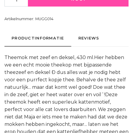
Artikelnummer:
MUGG014
PRODUCTINFORMATIE
REVIEWS
Theemok met zeef en deksel, 430 ml.Hier hebben
we een echt mooie theekop met bijpassende
theezeef en deksel Ð dus alles wat je nodig hebt
voor een purrfect kopje thee. Behalve de thee zelf
natuurlijk... maar dat komt wel goed! Doe wat thee
in de zeef, giet er heet water over en voilˆ!Deze
theemok heeft een superleuk kattenmotief,
perfect voor alle cat lovers daarbuiten. We zeggen
niet dat Maja er iets mee te maken had dat we deze
mokken hebben ingekocht, maar... laten we het
erop houden dat een kattenliefhebber meteen een