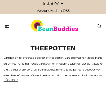
Incl. BTW
Verzendkosten €6,5
THEEPOTTEN
Ontdek onze prachtige collectie theepotten van topmerken zoals Hario
en Unitea. Of je nu houdt van strak en modern design of juist de klassieke
uitstraling prefereert, bij BeanBuddies.nl vind je de perfecte theepot voor
elke theeliefhebber. Onze theepotten zijn niet alleen stijlvol, maar ook
Läs mer
functioneel, zodat je altijd kunt genieten van een perfecte kop thee. Van
glasheldere glazen potten tot robuuste keramische modellen – wij
hebben iets voor iedereen. Maak je theemoment compleet met een
theepot die bij jou past!