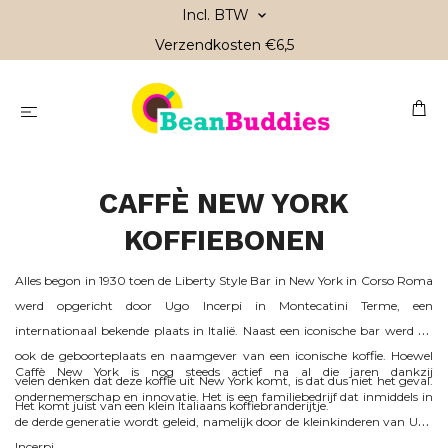
Incl. BTW
Verzendkosten €6,5
CAFFÈ NEW YORK
KOFFIEBONEN
Alles begon in 1930 toen de Liberty Style Bar in New York in Corso Roma
werd opgericht door Ugo Incerpi in Montecatini Terme, een
internationaal bekende plaats in Italië. Naast een iconische bar werd dit
ook de geboorteplaats en naamgever van een iconische koffie. Hoewel
Caffè New York is nog steeds actief na al die jaren dankzij
velen denken dat deze koffie uit New York komt, is dat dus niet het geval.
ondernemerschap en innovatie. Het is een familiebedrijf dat inmiddels in
Het komt juist van een klein Italiaans koffiebranderijtje.
de derde generatie wordt geleid, namelijk door de kleinkinderen van Ugo
Incerpi.