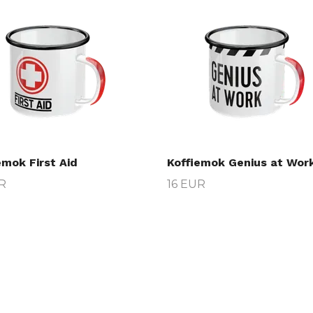
emok First Aid
Koffiemok Genius at Wor
R
16 EUR