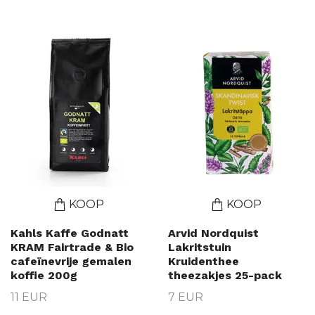
KOOP
KOOP
Kahls Kaffe Godnatt
Arvid Nordquist
KRAM Fairtrade & Bio
Lakritstuin
cafeïnevrije gemalen
Kruidenthee
koffie 200g
theezakjes 25-pack
11 EUR
7 EUR