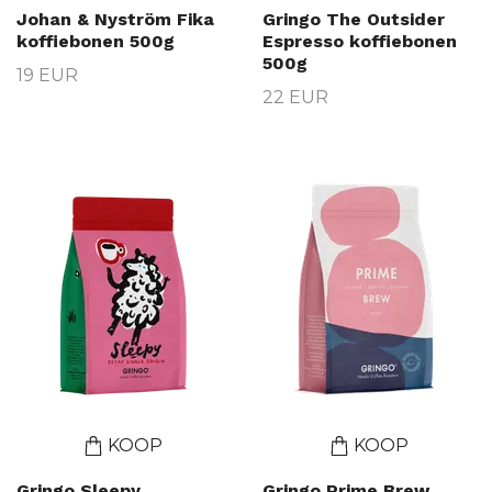
Johan & Nyström Fika
Gringo The Outsider
koffiebonen 500g
Espresso koffiebonen
500g
19 EUR
22 EUR
KOOP
KOOP
Gringo Sleepy
Gringo Prime Brew