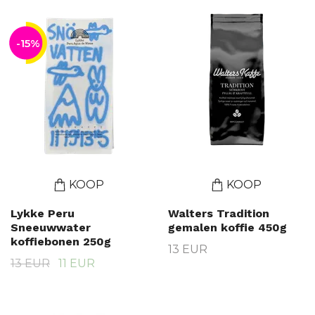
-15%
KOOP
KOOP
Lykke Peru
Walters Tradition
Sneeuwwater
gemalen koffie 450g
koffiebonen 250g
13 EUR
13 EUR
11 EUR