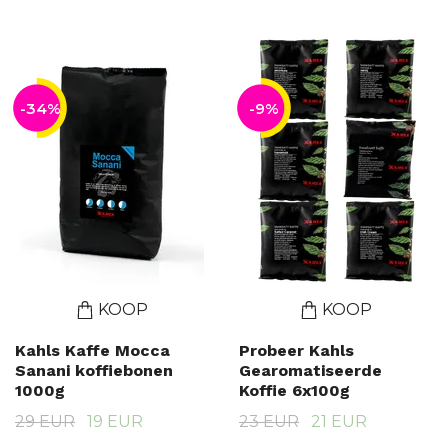
-34%
-9%
KOOP
KOOP
Kahls Kaffe Mocca
Probeer Kahls
Sanani koffiebonen
Gearomatiseerde
1000g
Koffie 6x100g
29 EUR
19 EUR
23 EUR
21 EUR