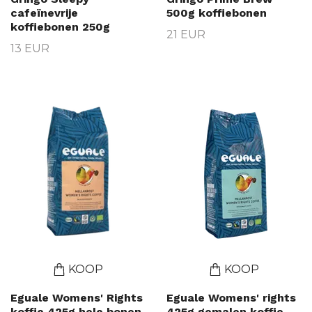
cafeïnevrije
500g koffiebonen
koffiebonen 250g
21 EUR
13 EUR
KOOP
KOOP
Eguale Womens' Rights
Eguale Womens' rights
koffie 425g hele bonen
425g gemalen koffie