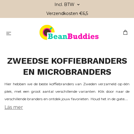
Incl. BTW
Verzendkosten €6,5
ZWEEDSE KOFFIEBRANDERS
EN MICROBRANDERS
Hier hebben we de beste koffiebranders van Zweden verzameld op één
plek, met een groot aantal verschillende varianten. Klik door naar de
verschillende branders en ontdek jouw favorieten. Houd het in de gaten –
we werken het aanbod van speciale koffies en blends van de branders
Läs mer
regelmatig bij. Hier vind je zowel grote Zweedse koffiemerken zoals Arvid
Nordquist, Zoégas en Johan & Nyström, maar ook microbranders zoals
Lykke, TADAH Kafferosteri en Uppsala Kafferosteri.