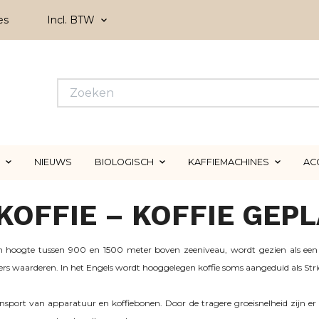
es
Incl. BTW
NIEUWS
BIOLOGISCH
KAFFIEMACHINES
AC
OFFIE – KOFFIE GEP
en hoogte tussen 900 en 1500 meter boven zeeniveau, wordt gezien als een 
ers waarderen. In het Engels wordt hooggelegen koffie soms aangeduid als Str
nsport van apparatuur en koffiebonen. Door de tragere groeisnelheid zijn er 