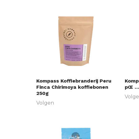
Kompass Koffiebranderij Peru
Kompa
Finca Chirimoya koffiebonen
pŒ …s
250g
Volg
Volgen