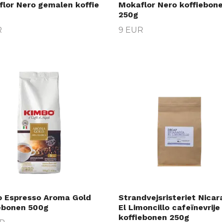
lor Nero gemalen koffie
Mokaflor Nero koffiebon
250g
R
9 EUR
 Espresso Aroma Gold
Strandvejsristeriet Nica
ebonen 500g
El Limoncillo cafeïnevrije
koffiebonen 250g