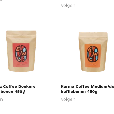
UR
Volgen
a Coffee Donkere
Karma Coffee Medium/do
ebonen 450g
koffiebonen 450g
en
Volgen