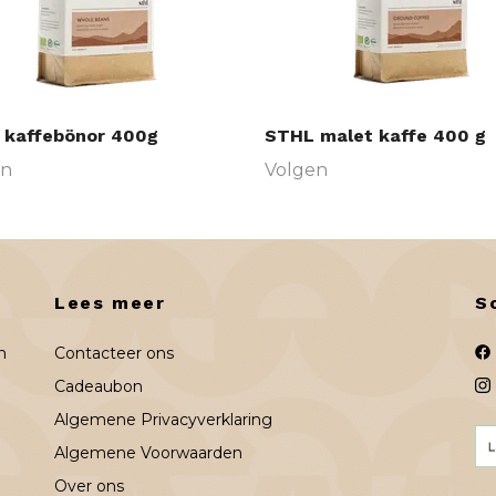
 kaffebönor 400g
STHL malet kaffe 400 g
en
Volgen
Lees meer
S
n
Contacteer ons
Cadeaubon
Algemene Privacyverklaring
Algemene Voorwaarden
Over ons