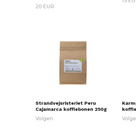
13 E
20 EUR
Strandvejsristeriet Peru
Karm
Cajamarca koffiebonen 250g
koffi
Volgen
Volg