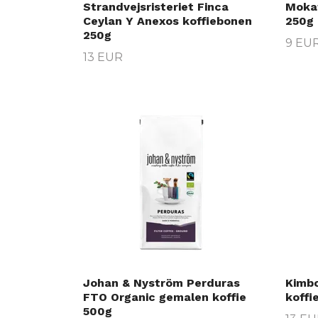
Strandvejsristeriet Finca
Mokaf
Ceylan Y Anexos koffiebonen
250g
250g
9 EU
13 EUR
Johan & Nyström Perduras
Kimbo
FTO Organic gemalen koffie
koffi
500g