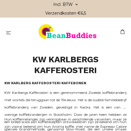
Incl. BTW
Verzendkosten €6,5
KW KARLBERGS
KAFFEROSTERI
KW KARLBERG KAFFEROSTERI KAFFEBONEN
KW Karlbergs Kafferosteri is een gerenommeerd Zweeds koffiebranderij
met wortels die teruggaan tot de 19e eeuw. Het is de oudste familiebedrijf
koffiebranderij van Zweden, gevestigd in Nacka. Het is een van de
weinige koffiebranderijen in Stockholm. Door de jaren heen hebben ze
Hun koffiemelanges zijn verkrijgbaar in verschillende varianten, maar ze
een breed scala aan koffierecepten ontwikkeld en zijn ze bekend om hun
zijn vooral bekend om hun Aroma koffie, met name de Espresso Calore
speciale brandmethode, genaamd Slow-Roast, die een unieke smaak