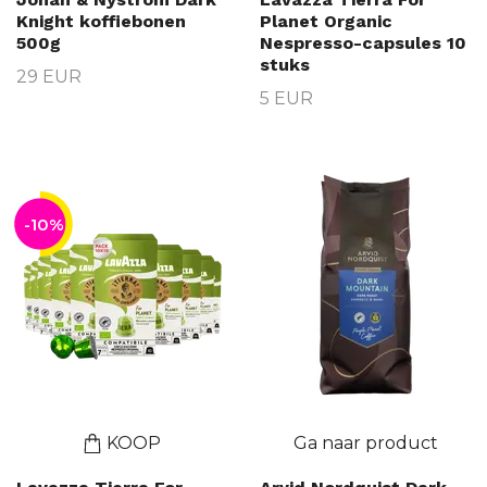
Knight koffiebonen
Planet Organic
500g
Nespresso-capsules 10
stuks
29 EUR
5 EUR
-10%
KOOP
Ga naar product