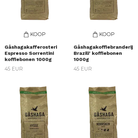
KOOP
KOOP
Gåshagakafferosteri
Gåshagakoffiebranderij
Espresso Sorrentini
Brazili‘ koffiebonen
koffiebonen 1000g
1000g
45 EUR
45 EUR