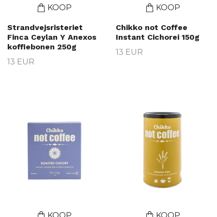
KOOP
KOOP
Strandvejsristeriet
Chikko not Coffee
Finca Ceylan Y Anexos
Instant Cichorei 150g
koffiebonen 250g
13 EUR
13 EUR
KOOP
KOOP