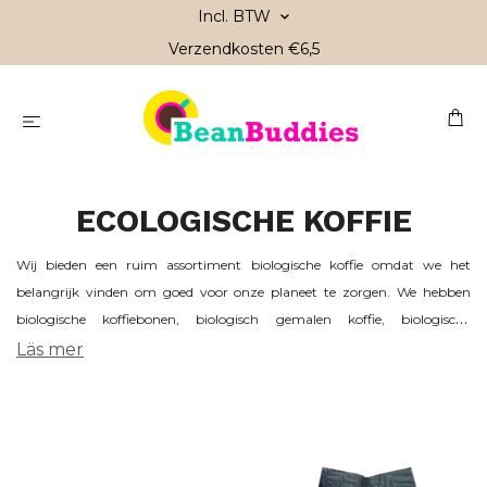
Incl. BTW
Verzendkosten €6,5
ECOLOGISCHE KOFFIE
Wij bieden een ruim assortiment biologische koffie omdat we het
belangrijk vinden om goed voor onze planeet te zorgen. We hebben
biologische koffiebonen, biologisch gemalen koffie, biologische
cafeïnevrije koffie en biologische koffiecapsules – alles wat je maar kunt
Läs mer
wensen. Voor ons is ook sociale duurzaamheid belangrijk en dat
koffieboeren goede arbeidsomstandigheden en een eerlijk loon krijgen.
Daarom bieden we Fairtrade-gecertificeerde koffie aan, die zorgt voor
goede werkomstandigheden.