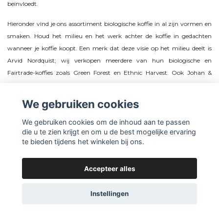
beïnvloedt.
Hieronder vind je ons assortiment biologische koffie in al zijn vormen en
smaken. Houd het milieu en het werk achter de koffie in gedachten
wanneer je koffie koopt. Een merk dat deze visie op het milieu deelt is
Arvid Nordquist; wij verkopen meerdere van hun biologische en
Fairtrade-koffies zoals Green Forest en Ethnic Harvest. Ook Johan &
Nyström zet zich in voor het milieu en zorgt ervoor dat het geld echt bij
de koffieboeren terechtkomt.
We gebruiken cookies
We gebruiken cookies om de inhoud aan te passen
die u te zien krijgt en om u de best mogelijke ervaring
te bieden tijdens het winkelen bij ons.
Over ons
Accepteer alles
Lees meer
Instellingen
Social media