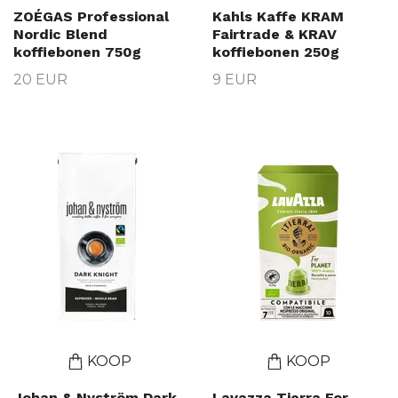
ZOÉGAS Professional
Kahls Kaffe KRAM
Nordic Blend
Fairtrade & KRAV
koffiebonen 750g
koffiebonen 250g
20 EUR
9 EUR
KOOP
KOOP
Johan & Nyström Dark
Lavazza Tierra For