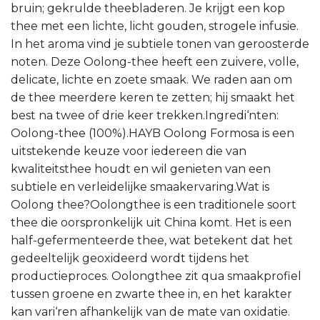
bruin; gekrulde theebladeren. Je krijgt een kop
thee met een lichte, licht gouden, strogele infusie.
In het aroma vind je subtiele tonen van geroosterde
noten. Deze Oolong-thee heeft een zuivere, volle,
delicate, lichte en zoete smaak. We raden aan om
de thee meerdere keren te zetten; hij smaakt het
best na twee of drie keer trekken.Ingredi‘nten:
Oolong-thee (100%).HAYB Oolong Formosa is een
uitstekende keuze voor iedereen die van
kwaliteitsthee houdt en wil genieten van een
subtiele en verleidelijke smaakervaring.Wat is
Oolong thee?Oolongthee is een traditionele soort
thee die oorspronkelijk uit China komt. Het is een
half-gefermenteerde thee, wat betekent dat het
gedeeltelijk geoxideerd wordt tijdens het
productieproces. Oolongthee zit qua smaakprofiel
tussen groene en zwarte thee in, en het karakter
kan vari‘ren afhankelijk van de mate van oxidatie.