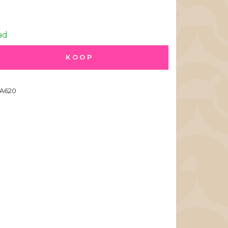
ad
KOOP
A620