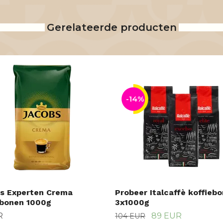
Gerelateerde producten
-14%
s Experten Crema
Probeer Italcaffè koffieb
ebonen 1000g
3x1000g
R
89 EUR
104 EUR