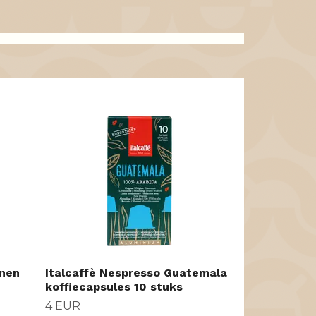
Nestlé Caca
13 EUR
onen
Italcaffè Nespresso Guatemala
koffiecapsules 10 stuks
4 EUR