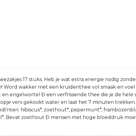
eezakjes 17 stuks. Heb je wat extra energie nodig zonde
en! Word wakker met een kruidenthee vol smaak en voe
t en engelwortel Ð een verfrissende thee die je de hele
opje vers gekookt water en laat het 7 minuten trekken.
di‘nten: hibiscus*, zoethout*, pepermunt*, frambozenbla
el*. Bevat zoethout Ð mensen met hoge bloeddruk moet