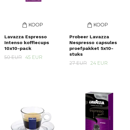
KOOP
KOOP
Lavazza Espresso
Probeer Lavazza
Intenso koffiecups
Nespresso capsules
10x10-pack
proefpakket 5x10-
stuks
50 EUR
45 EUR
27 EUR
24 EUR