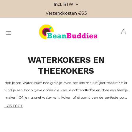
Incl. BTW
Verzendkosten €6,5
WATERKOKERS EN
THEEKOKERS
Heb je een waterkoker nodig die je leven nét iets makkelijker maakt? Hier
vind je een hoop gave opties die van je ochtendkoffie en thee een feestje
maken! Of je nu snel water wilt koken of droomt van de perfecte pour
over, wij hebben iets dat bij je past. We hebben zowel theekokers als
Läs mer
speciale kokers voor pour over – zodat je innerlijke koffieliefhebber al zijn
koffie-dromen kan waarmaken! Bekijk ons assortiment en vind die
waterkoker die jouw keuken (of kantoor) net dat beetje beter maakt.