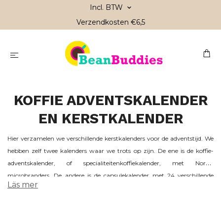
Incl. BTW
Verzendkosten €6,5
KOFFIE ADVENTSKALENDER
EN KERSTKALENDER
Hier verzamelen we verschillende kerstkalenders voor de adventstijd. We
hebben zelf twee kalenders waar we trots op zijn. De ene is de koffie-
adventskalender, of specialiteitenkoffiekalender, met Nordic
microbranders. De andere is de capsulekalender met 24 verschillende
Läs mer
Nespresso Original koffiecapsules. Daarnaast zijn er ook andere
adventskalenders voor de kerstperiode, zoals de Kahls Koffie
Adventskalender die je bij ons kunt vinden; je vindt bij Kahls zowel thee-