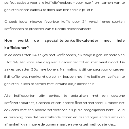
perfect cadeau voor alle koffieliefhebbers – voor jezelf, om samen van te
genieten of om cadeau te doen aan iemand die je lief is.
Ontdek jouw nieuwe favoriete koffie door 24 verschillende soorten
koffiebonen te proberen van 6 Nordic microbranders.
Hoe werkt de specialiteitenkoffiekalender met hele
koffiebonen?
In de doos zitten 24 zakjes met koffiebonen, elk zakje is genummerd van
1 tot 24, één voor elke dag van 1 december tot en met kerstavond. De
zakjes bevatten 30g hele bonen. Na maling is dit genoeg voor ongeveer
5 dl koffie, wat neerkomt op zo’n 4 koppen heerlijke koffie om zelf van te
genieten, alleen of samen met iemand die je dierbaar is.
Alle koffiesoorten zijn perfect te gebruiken met een gewone
koffiezetapparaat, Chemex of een andere filterzetmethode. Probeer het
ook eens met een andere zetmethode als je die mogelijkheid hebt! Houd
er rekening mee dat verschillende bonen en brandingen anders smaken
afhankelijk van hoe je de bonen maalt en welke zetmethode je kiest.