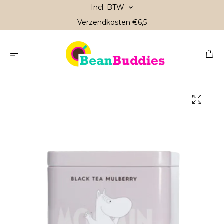
Incl. BTW
Verzendkosten €6,5