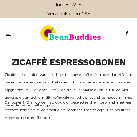
Incl. BTW
Verzendkosten €6,5
ZICAFFÈ ESPRESSOBONEN
Zicaffè, de definitie van heerlijke Italiaanse koffie. Al meer dan 90 jaar
weten ze precies hoe ze koffiebonen tot in de perfectie moeten branden.
Opgericht in 1929 door Vito Zichittella in Marsala, en nu is de vierde
generatie aan zet om dit koffievakmanschap levend te houden – met
De bonen? Die worden zorgvuldig geselecteerd en gebrand met een
dezelfde passie in elke kop.
perfecte mix van oude traditie en moderne technologie. Het resultaat?
Alleen de beste koffie, punt.