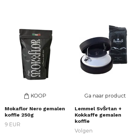
KOOP
Ga naar product
Mokaflor Nero gemalen
Lemmel SvŠrtan +
koffie 250g
Kokkaffe gemalen
koffie
9 EUR
Volgen