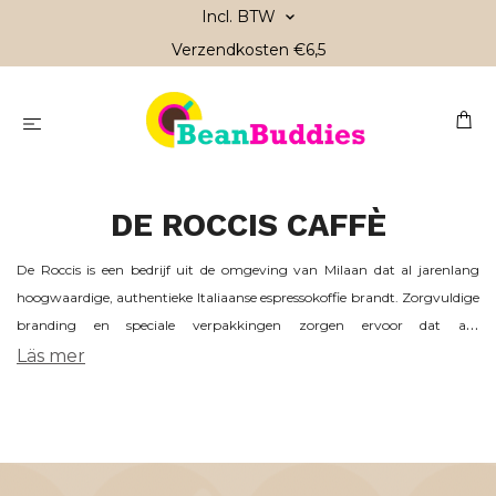
Incl. BTW
Verzendkosten €6,5
DE ROCCIS CAFFÈ
De Roccis is een bedrijf uit de omgeving van Milaan dat al jarenlang
hoogwaardige, authentieke Italiaanse espressokoffie brandt. Zorgvuldige
branding en speciale verpakkingen zorgen ervoor dat alle
oorspronkelijke eigenschappen van hun uitzonderlijke koffiemelanges
Läs mer
behouden blijven.