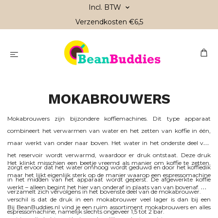
Incl. BTW
Verzendkosten €6,5
MOKABROUWERS
Mokabrouwers zijn bijzondere koffiemachines. Dit type apparaat
combineert het verwarmen van water en het zetten van koffie in één,
maar werkt van onder naar boven. Het water in het onderste deel van
het reservoir wordt verwarmd, waardoor er druk ontstaat. Deze druk
Het klinkt misschien een beetje vreemd als manier om koffie te zetten,
zorgt ervoor dat het water omhoog wordt geduwd en door het koffiedik
maar het lijkt eigenlijk sterk op de manier waarop een espressomachine
in het midden van het apparaat wordt geperst. De afgewerkte koffie
werkt – alleen begint het hier van onderaf in plaats van van bovenaf. Het
verzamelt zich vervolgens in het bovenste deel van de mokabrouwer.
verschil is dat de druk in een mokabrouwer veel lager is dan bij een
Bij BeanBuddies.nl vind je een ruim assortiment mokabrouwers en alles
espressomachine, namelijk slechts ongeveer 1,5 tot 2 bar.