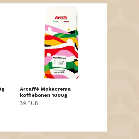
Bodum Chamb
koppen
69 EUR
0g
Arcaffè Mokacrema
koffiebonen 1000g
39 EUR