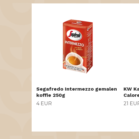
Segafredo Intermezzo gemalen
KW Ka
koffie 250g
Calor
4 EUR
21 EU