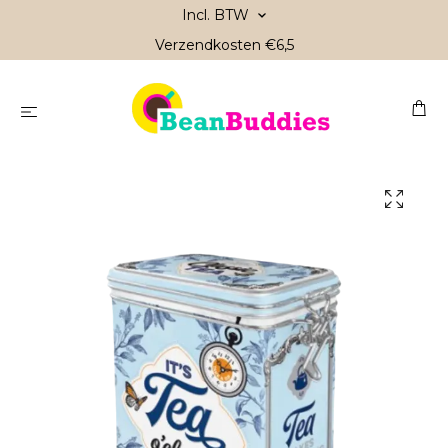
Incl. BTW
Verzendkosten €6,5