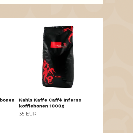
Dallmayr P
koffie 500g
11 EUR
ebonen
Kahls Kaffe Caffé Inferno
koffiebonen 1000g
35 EUR