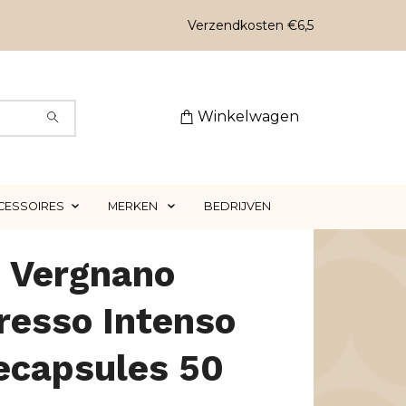
Verzendkosten €6,5
Winkelwagen
CESSOIRES
MERKEN
BEDRIJVEN
è Vergnano
resso Intenso
ecapsules 50