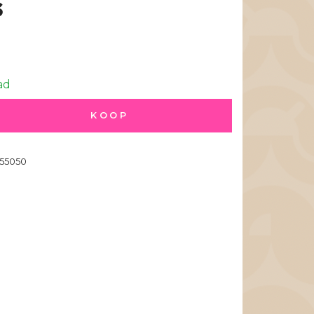
s
ad
KOOP
55050