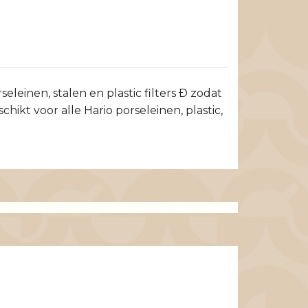
eleinen, stalen en plastic filters Ð zodat
ikt voor alle Hario porseleinen, plastic,
Hario V60 Co
Elektrische
0,8L