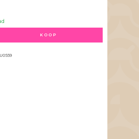
ad
KOOP
U0559