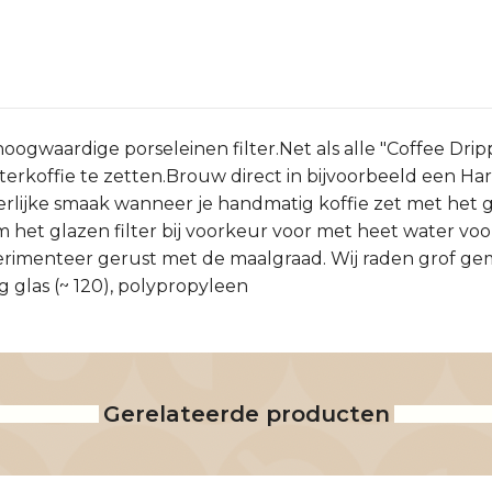
ogwaardige porseleinen filter.Net als alle "Coffee Drippe
erkoffie te zetten.Brouw direct in bijvoorbeeld een Ha
lijke smaak wanneer je handmatig koffie zet met het gla
m het glazen filter bij voorkeur voor met heet water v
rimenteer gerust met de maalgraad. Wij raden grof gema
g glas (~ 120), polypropyleen
Gerelateerde producten