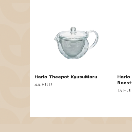
Hario Theepot KyusuMaru
Hario
Roestv
44 EUR
13 EU