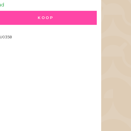
ad
KOOP
U0358