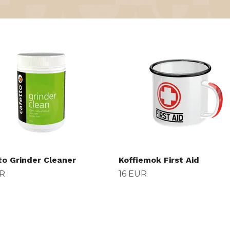
to Grinder Cleaner
Koffiemok First Aid
R
16 EUR