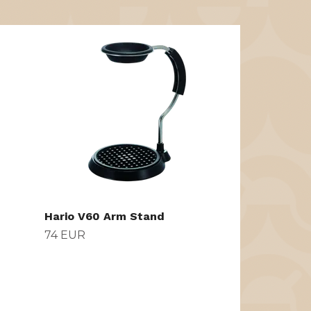
Hario V60 Po
29 EUR
Hario V60 Arm Stand
74 EUR