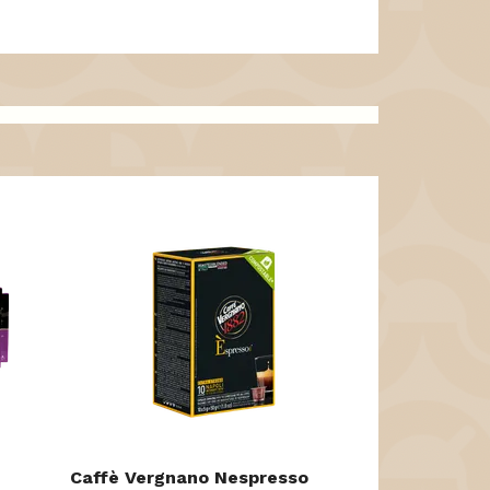
Italcaffè Ne
koffiecapsul
4 EUR
Caffè Vergnano Nespresso