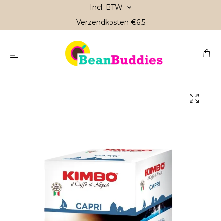
Incl. BTW
Verzendkosten €6,5