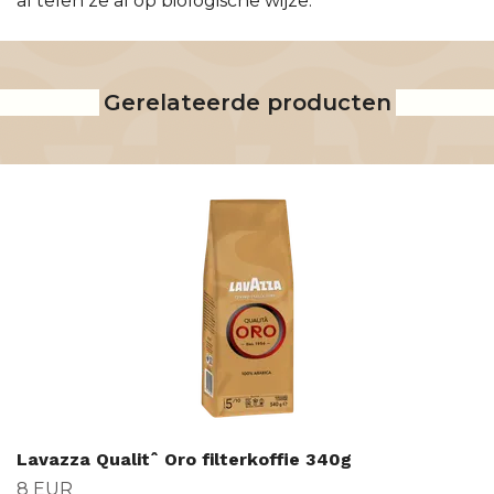
al telen ze al op biologische wijze.
Gerelateerde producten
Lavazza Qualitˆ Oro filterkoffie 340g
8 EUR