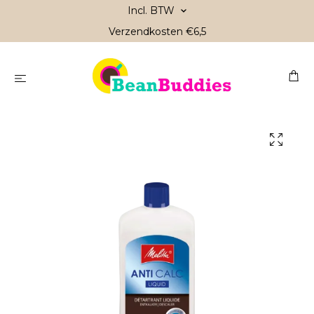
Incl. BTW
Verzendkosten €6,5