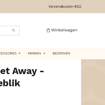
Verzendkosten €6,5
Winkelwagen
CESSOIRES
MERKEN
BEDRIJVEN
et Away -
eblik