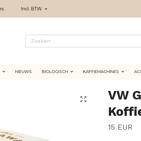
es
Incl. BTW
NIEUWS
BIOLOGISCH
KAFFIEMACHINES
AC
VW G
Koffi
15 EUR