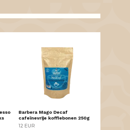
Knockbox Z
43 EUR
esso
Barbera Mago Decaf
ks
cafeïnevrije koffiebonen 250g
12 EUR