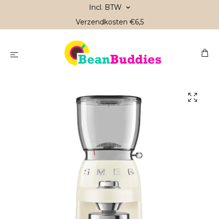
Incl. BTW
Verzendkosten €6,5