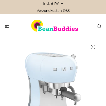
Incl. BTW
Verzendkosten €6,5