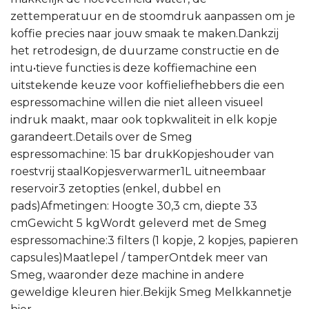
zettemperatuur en de stoomdruk aanpassen om je
koffie precies naar jouw smaak te maken.Dankzij
het retrodesign, de duurzame constructie en de
intu•tieve functies is deze koffiemachine een
uitstekende keuze voor koffieliefhebbers die een
espressomachine willen die niet alleen visueel
indruk maakt, maar ook topkwaliteit in elk kopje
garandeert.Details over de Smeg
espressomachine: 15 bar drukKopjeshouder van
roestvrij staalKopjesverwarmer1L uitneembaar
reservoir3 zetopties (enkel, dubbel en
pads)Afmetingen: Hoogte 30,3 cm, diepte 33
cmGewicht 5 kgWordt geleverd met de Smeg
espressomachine:3 filters (1 kopje, 2 kopjes, papieren
capsules)Maatlepel / tamperOntdek meer van
Smeg, waaronder deze machine in andere
geweldige kleuren hier.Bekijk Smeg Melkkannetje