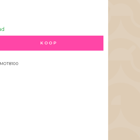
ad
KOOP
MOT8100