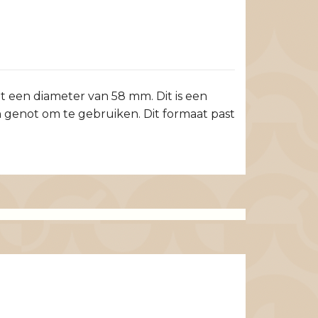
een diameter van 58 mm. Dit is een
 genot om te gebruiken. Dit formaat past
Kimbo Nespr
capsules
4 EUR