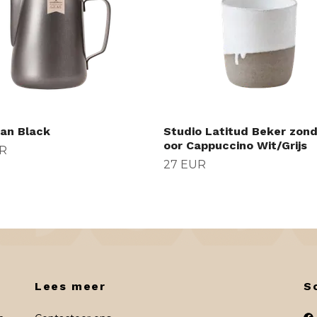
an Black
Studio Latitud Beker zon
oor Cappuccino Wit/Grijs
R
27 EUR
Lees meer
S