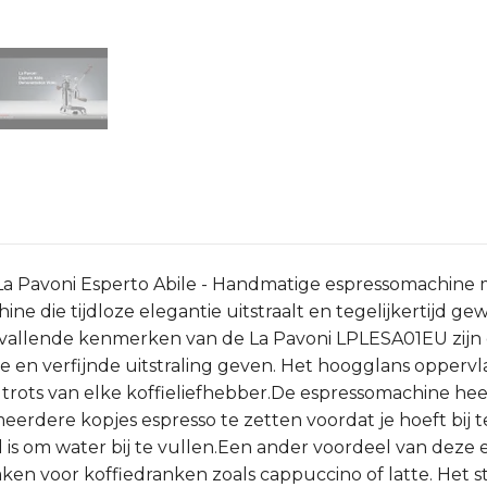
en. La Pavoni Esperto Abile - Handmatige espressomachin
e die tijdloze elegantie uitstraalt en tegelijkertijd gew
pvallende kenmerken van de La Pavoni LPLESA01EU zijn
e en verfijnde uitstraling geven. Het hoogglans oppervla
trots van elke koffieliefhebber.De espressomachine heeft
rdere kopjes espresso te zetten voordat je hoeft bij t
d is om water bij te vullen.Een ander voordeel van dez
n voor koffiedranken zoals cappuccino of latte. Het st