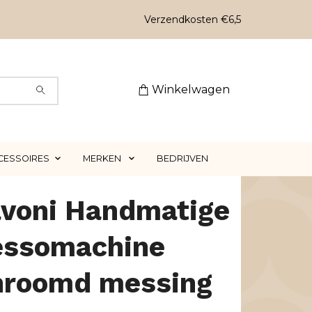
Verzendkosten €6,5
Winkelwagen
CESSOIRES
MERKEN
BEDRIJVEN
avoni Handmatige
essomachine
hroomd messing