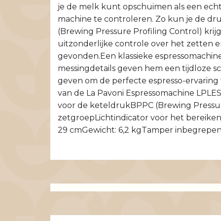
je de melk kunt opschuimen als een echt
machine te controleren. Zo kun je de dr
(Brewing Pressure Profiling Control) krij
uitzonderlijke controle over het zetten 
gevonden.Een klassieke espressomachine
messingdetails geven hem een tijdloze sc
geven om de perfecte espresso-ervaring
van de La Pavoni Espressomachine LPLES
voor de keteldrukBPPC (Brewing Pressure
zetgroepLichtindicator voor het bereike
29 cmGewicht: 6,2 kgTamper inbegrepe