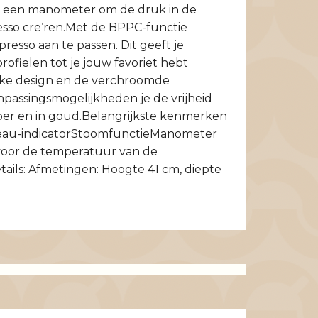
et een manometer om de druk in de
esso cre‘ren.Met de BPPC-functie
resso aan te passen. Dit geeft je
ofielen tot je jouw favoriet hebt
eke design en de verchroomde
npassingsmogelijkheden je de vrijheid
per en in goud.Belangrijkste kenmerken
iveau-indicatorStoomfunctieManometer
 voor de temperatuur van de
ails: Afmetingen: Hoogte 41 cm, diepte