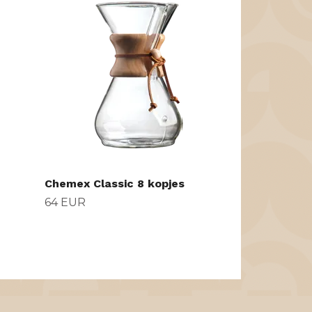
Lemmel Skrie
Poster
29 EUR
n
Chemex Classic 8 kopjes
64 EUR