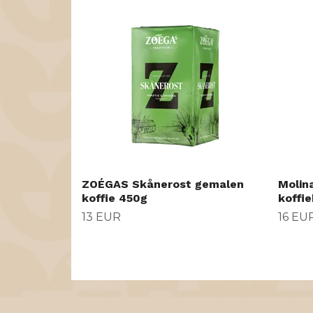
ZOÉGAS Skånerost gemalen
Molina
koffie 450g
koffi
13 EUR
16 EU