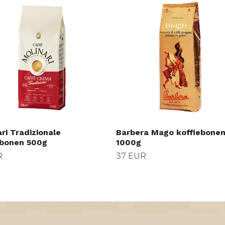
ri Tradizionale
Barbera Mago koffiebone
ebonen 500g
1000g
R
37 EUR