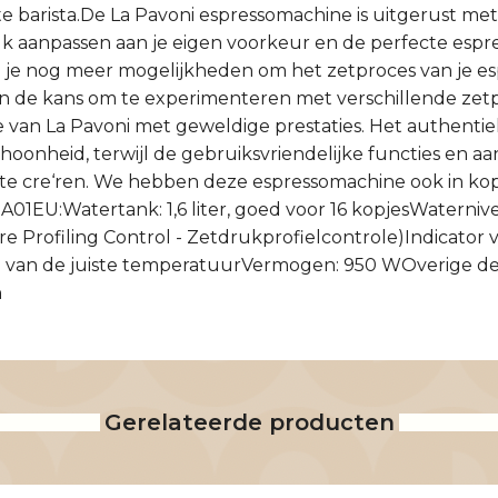
e barista.De La Pavoni espressomachine is uitgerust m
uk aanpassen aan je eigen voorkeur en de perfecte espr
g je nog meer mogelijkheden om het zetproces van je esp
en de kans om te experimenteren met verschillende zetpr
 van La Pavoni met geweldige prestaties. Het authenti
hoonheid, terwijl de gebruiksvriendelijke functies en aa
 te cre‘ren. We hebben deze espressomachine ook in ko
A01EU:Watertank: 1,6 liter, goed voor 16 kopjesWatern
 Profiling Control - Zetdrukprofielcontrole)Indicator
n van de juiste temperatuurVermogen: 950 WOverige det
n
Gerelateerde producten