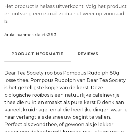
Het product is helaas uitverkocht. Volg het product
en ontvang een e-mail zodra het weer op voorraad
is.
Artikelnummer:
deartsJUL3
PRODUCTINFORMATIE
REVIEWS
Dear Tea Society rooibos Pompous Rudolph 80g
losse thee. Pompous Rudolph van Dear Tea Society
is het gezelligste kopje van de kerst! Deze
biologische rooibos is een natuurlijke cafeïnevrije
thee die ruikt en smaakt als pure kerst Ð denk aan
kaneel, kruidnagel en al die heerlijke dingen waar je
naar verlangt als de sneeuw begint te vallen.
Perfect als avondthee, of gewoon als je lekker
onder een dekentje wilt kruipen met iets warms in