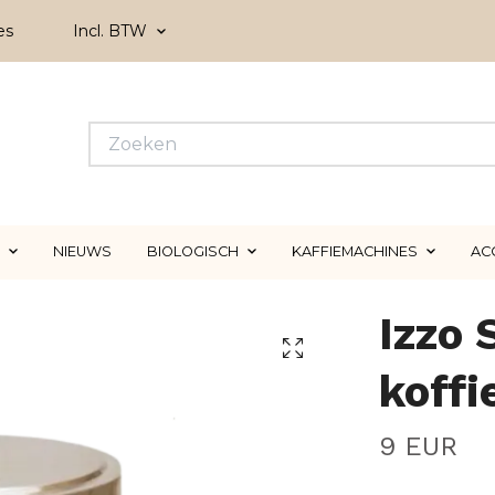
es
Incl. BTW
NIEUWS
BIOLOGISCH
KAFFIEMACHINES
AC
Izzo 
koff
9 EUR