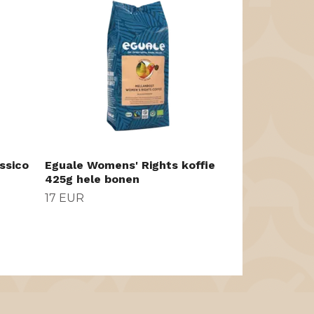
koffiebonen
29 EUR
ssico
Eguale Womens' Rights koffie
425g hele bonen
17 EUR