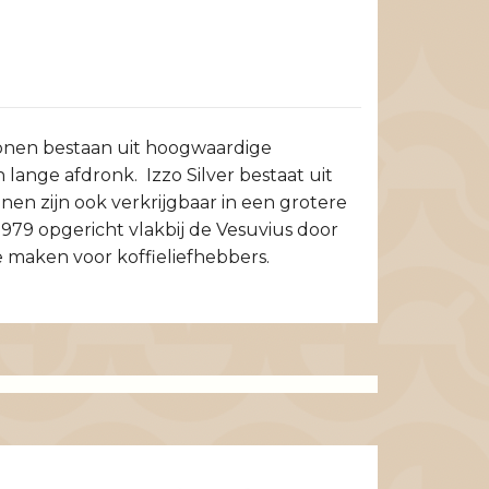
 bonen bestaan uit hoogwaardige
lange afdronk. Izzo Silver bestaat uit
n zijn ook verkrijgbaar in een grotere
 1979 opgericht vlakbij de Vesuvius door
e maken voor koffieliefhebbers.
Molinari Tra