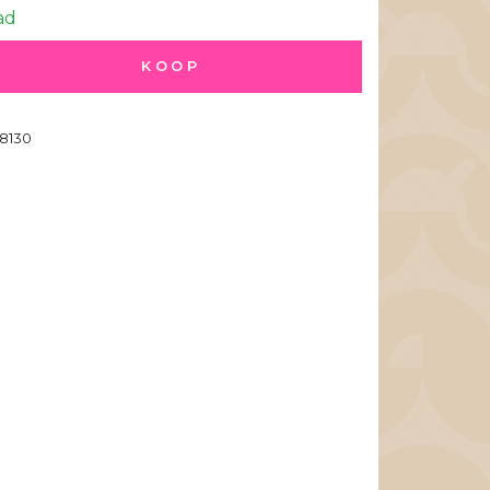
ad
KOOP
8130