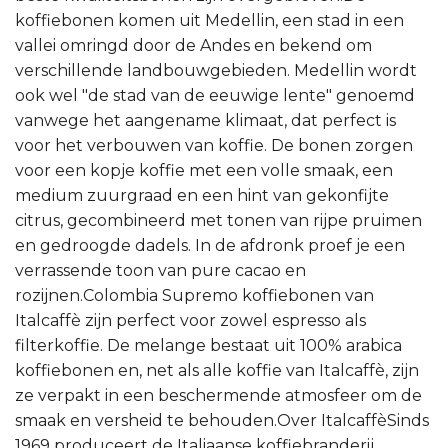
koffiebonen komen uit Medellin, een stad in een
vallei omringd door de Andes en bekend om
verschillende landbouwgebieden. Medellin wordt
ook wel "de stad van de eeuwige lente" genoemd
vanwege het aangename klimaat, dat perfect is
voor het verbouwen van koffie. De bonen zorgen
voor een kopje koffie met een volle smaak, een
medium zuurgraad en een hint van gekonfijte
citrus, gecombineerd met tonen van rijpe pruimen
en gedroogde dadels. In de afdronk proef je een
verrassende toon van pure cacao en
rozijnen.Colombia Supremo koffiebonen van
Italcaffè zijn perfect voor zowel espresso als
filterkoffie. De melange bestaat uit 100% arabica
koffiebonen en, net als alle koffie van Italcaffè, zijn
ze verpakt in een beschermende atmosfeer om de
smaak en versheid te behouden.Over ItalcaffèSinds
1969 produceert de Italiaanse koffiebranderij