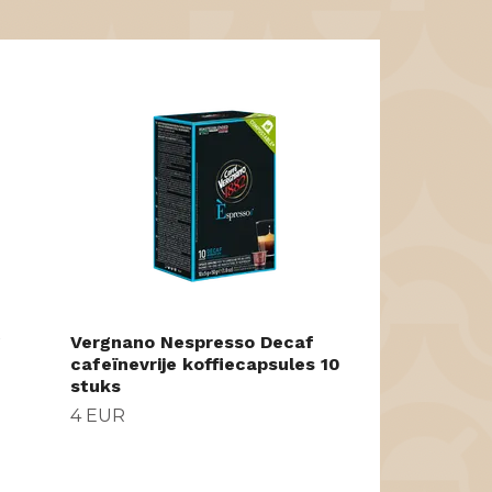
Kompass Koff
VŠstergatan
koffiebonen
23 EUR
g
Vergnano Nespresso Decaf
cafeïnevrije koffiecapsules 10
stuks
4 EUR