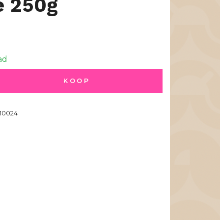
e 250g
ad
KOOP
10024