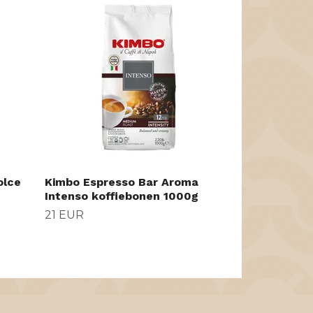
Kimbo Espre
Prestige ko
28 EUR
olce
Kimbo Espresso Bar Aroma
Intenso koffiebonen 1000g
21 EUR