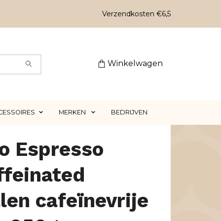
Verzendkosten €6,5
Winkelwagen
CESSOIRES
MERKEN
BEDRIJVEN
o Espresso
ffeinated
en cafeïnevrije