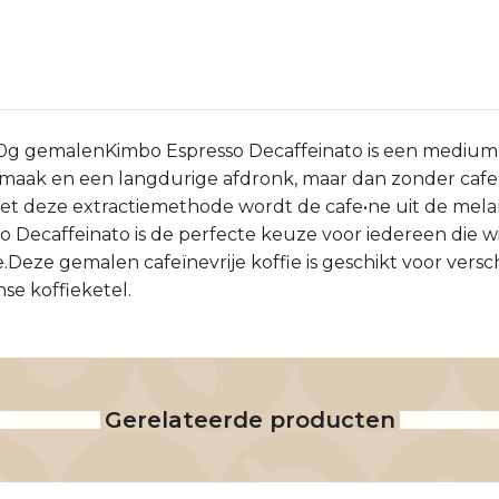
 250g gemalenKimbo Espresso Decaffeinato is een mediu
le smaak en een langdurige afdronk, maar dan zonder c
Met deze extractiemethode wordt de cafe•ne uit de melan
Decaffeinato is de perfecte keuze voor iedereen die wi
.Deze gemalen cafeïnevrije koffie is geschikt voor vers
nse koffieketel.
Gerelateerde producten